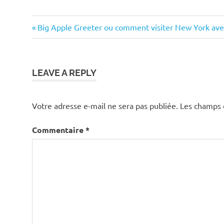
leve
Previous
Navigation
Big Apple Greeter ou comment visiter New York ave
leve
Post:
de
malade
location
l’article
LEAVE A REPLY
malade
materiel
Votre adresse e-mail ne sera pas publiée.
Les champs 
medical
Commentaire
*