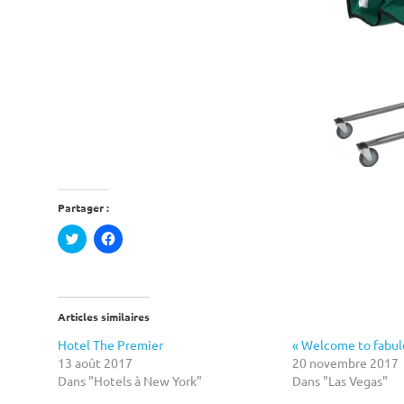
Partager :
Cliquez
Cliquez
pour
pour
partager
partager
sur
sur
Twitter(ouvre
Facebook(ouvre
dans
dans
une
une
Articles similaires
nouvelle
nouvelle
fenêtre)
fenêtre)
Hotel The Premier
« Welcome to fabul
13 août 2017
20 novembre 2017
Dans "Hotels à New York"
Dans "Las Vegas"