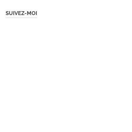
SUIVEZ-MOI
Instagram
Facebook
Twitter
LinkedIn
Pinterest