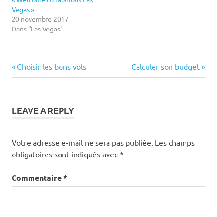
Vegas »
20 novembre 2017
Dans "Las Vegas"
adapté
Previous
Next
Navigation
Choisir les bons vols
Calculer son budget
adaptée
Post:
Post:
de
chambre
fauteuil
l’article
LEAVE A REPLY
hotel
réservation
Votre adresse e-mail ne sera pas publiée.
Les champs
roulant
obligatoires sont indiqués avec
*
Commentaire
*