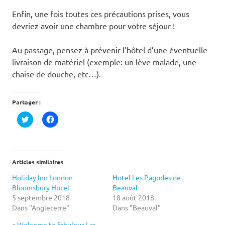
Enfin, une fois toutes ces précautions prises, vous
devriez avoir une chambre pour votre séjour !
Au passage, pensez à prévenir l’hôtel d’une éventuelle
livraison de matériel (exemple: un lève malade, une
chaise de douche, etc…).
Partager :
Cliquez
Cliquez
pour
pour
partager
partager
sur
sur
Twitter(ouvre
Facebook(ouvre
dans
dans
une
une
Articles similaires
nouvelle
nouvelle
fenêtre)
fenêtre)
Holiday Inn London
Hotel Les Pagodes de
Bloomsbury Hotel
Beauval
5 septembre 2018
18 août 2018
Dans "Angleterre"
Dans "Beauval"
« Welcome to fabulous Las