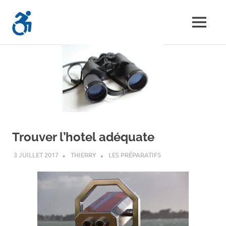
Skip
Voyager-
to
MENU
content
Les
En-
Aventures
d'un
Fauteuil.com
handi-
voyageur
Trouver l’hotel adéquate
3 JUILLET 2017
THIERRY
LES PRÉPARATIFS