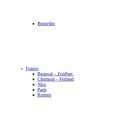
Bruxelles
France
Beauval – ZooParc
Clermont – Ferrand
Nice
Paris
Rennes