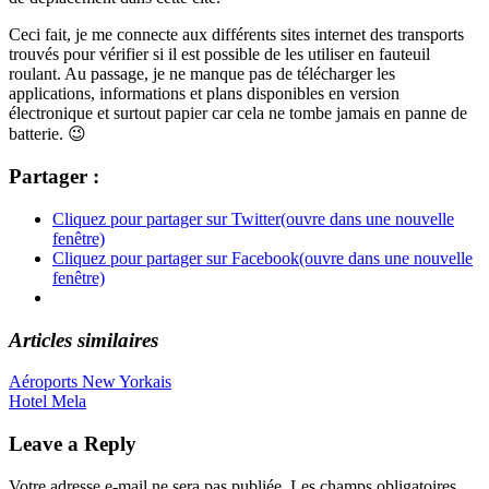
Ceci fait, je me connecte aux différents sites internet des transports
trouvés pour vérifier si il est possible de les utiliser en fauteuil
roulant. Au passage, je ne manque pas de télécharger les
applications, informations et plans disponibles en version
électronique et surtout papier car cela ne tombe jamais en panne de
batterie. 😉
Partager :
Cliquez pour partager sur Twitter(ouvre dans une nouvelle
fenêtre)
Cliquez pour partager sur Facebook(ouvre dans une nouvelle
fenêtre)
Articles similaires
Navigation
Previous
méthode
Aéroports New Yorkais
recherche
transport
Post:
Next
Hotel Mela
de
Post:
l’article
Leave a Reply
Votre adresse e-mail ne sera pas publiée.
Les champs obligatoires