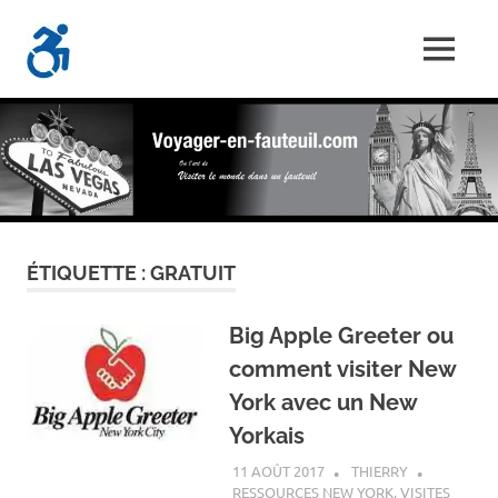
Skip
Voyager-
to
MENU
content
Les
En-
Aventures
d'un
Fauteuil.com
handi-
voyageur
ÉTIQUETTE :
GRATUIT
Big Apple Greeter ou
comment visiter New
York avec un New
Yorkais
11 AOÛT 2017
THIERRY
RESSOURCES NEW YORK
,
VISITES