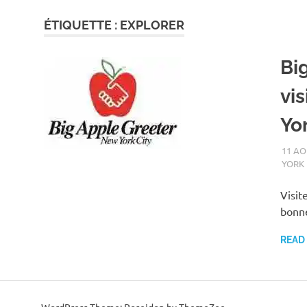
ÉTIQUETTE :
EXPLORER
Bi
vi
Yo
11 AO
YORK
Visit
bonne
READ