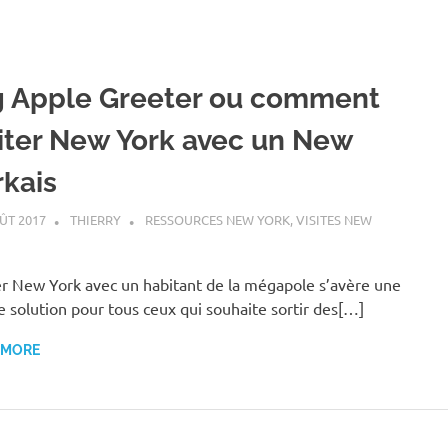
g Apple Greeter ou comment
siter New York avec un New
rkais
ÛT 2017
THIERRY
RESSOURCES NEW YORK
,
VISITES NEW
er New York avec un habitant de la mégapole s’avère une
 solution pour tous ceux qui souhaite sortir des[…]
 MORE