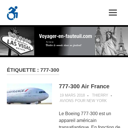
Skip
Voyager-
to
MENU
content
Les
En-
Aventures
d'un
Fauteuil.com
handi-
voyageur
ÉTIQUETTE :
777-300
777-300 Air France
19 MARS 2018
THIERRY
AVIONS POUR NEW YORK
Le Boeing 777-300 est un
appareil américain
transatlantique. En fonction de