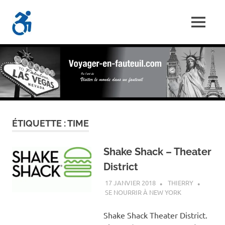
Skip
Voyager-
to
MENU
content
Les
En-
Aventures
d'un
Fauteuil.com
handi-
voyageur
ÉTIQUETTE :
TIME
Shake Shack – Theater
District
17 JANVIER 2018
THIERRY
SE NOURRIR À NEW YORK
Shake Shack Theater District.