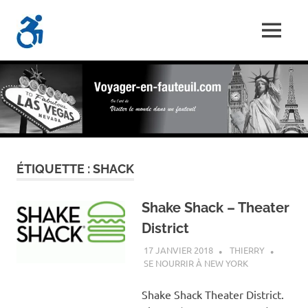
Skip
Voyager-
to
MENU
content
Les
En-
Aventures
d'un
Fauteuil.com
handi-
voyageur
ÉTIQUETTE :
SHACK
Shake Shack – Theater
District
17 JANVIER 2018
THIERRY
SE NOURRIR À NEW YORK
Shake Shack Theater District.