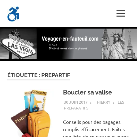
Skip
Voyager-
to
MENU
content
Les
En-
Aventures
d'un
Fauteuil.com
handi-
voyageur
ÉTIQUETTE :
PREPARTIF
Boucler sa valise
30 JUIN 2017
THIERRY
LES
PRÉPARATIFS
Conseils pour des bagages
remplis efficacement: Faites
une liste de ce que vous aurez