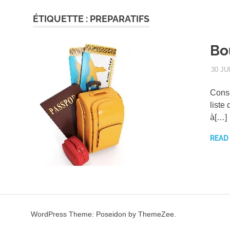
ÉTIQUETTE :
PREPARATIFS
Bo
30 JU
Conse
liste
à[…]
READ
WordPress Theme: Poseidon by ThemeZee.