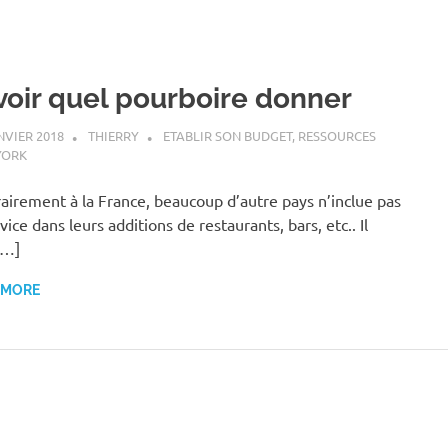
voir quel pourboire donner
NVIER 2018
THIERRY
ETABLIR SON BUDGET
,
RESSOURCES
YORK
airement à la France, beaucoup d’autre pays n’inclue pas
vice dans leurs additions de restaurants, bars, etc.. Il
[…]
 MORE