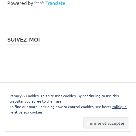
Powered by
Translate
SUIVEZ-MOI
Instagram
Facebook
Twitter
LinkedIn
Pinterest
WordPress Theme: Poseidon by ThemeZee.
Privacy & Cookies: This site uses cookies. By continuing to use this
website, you agree to their use.
To find out more, including how to control cookies, see here:
Politique
relative aux cookies