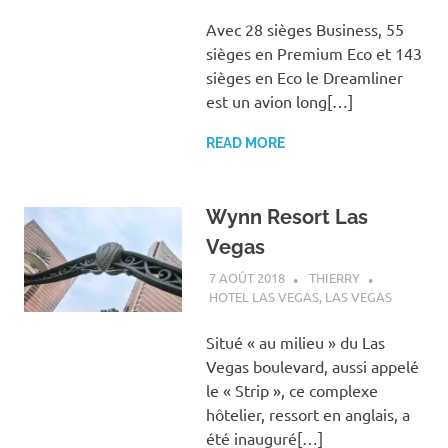
Avec 28 sièges Business, 55
sièges en Premium Eco et 143
sièges en Eco le Dreamliner
est un avion long[…]
READ MORE
Wynn Resort Las
Vegas
7 AOÛT 2018
THIERRY
HOTEL LAS VEGAS
,
LAS VEGAS
Situé « au milieu » du Las
Vegas boulevard, aussi appelé
le « Strip », ce complexe
hôtelier, ressort en anglais, a
été inauguré[…]