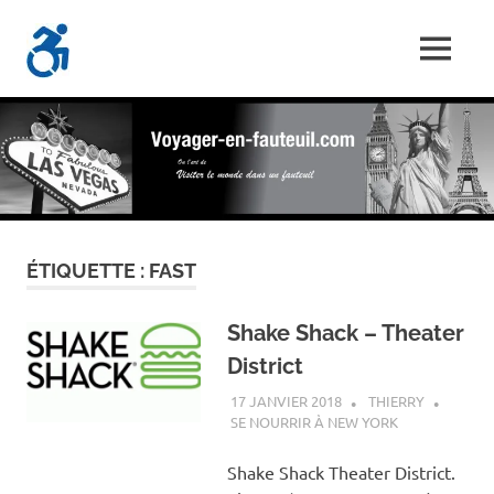
Skip
Voyager-
to
MENU
content
Les
En-
Aventures
d'un
Fauteuil.com
handi-
voyageur
ÉTIQUETTE :
FAST
Shake Shack – Theater
District
17 JANVIER 2018
THIERRY
SE NOURRIR À NEW YORK
Shake Shack Theater District.