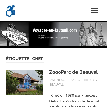
Skip
Voyager-
to
MENU
content
Les
En-
Aventures
d'un
Fauteuil.com
handi-
voyageur
ÉTIQUETTE :
CHER
ZoooParc de Beauval
9 SEPTEMBRE 2018
THIERRY
BEAUVAL
Créé en 1980 par Françoise
Delord le ZooParc de Beauval
est situé sur la commune de