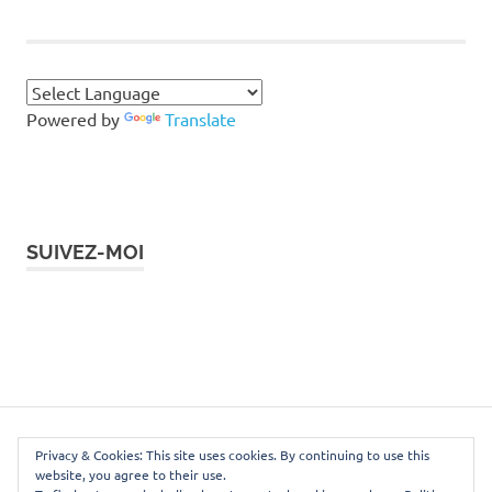
Powered by
Translate
SUIVEZ-MOI
Instagram
Facebook
Twitter
LinkedIn
Pinterest
WordPress Theme: Poseidon by ThemeZee.
Privacy & Cookies: This site uses cookies. By continuing to use this
website, you agree to their use.