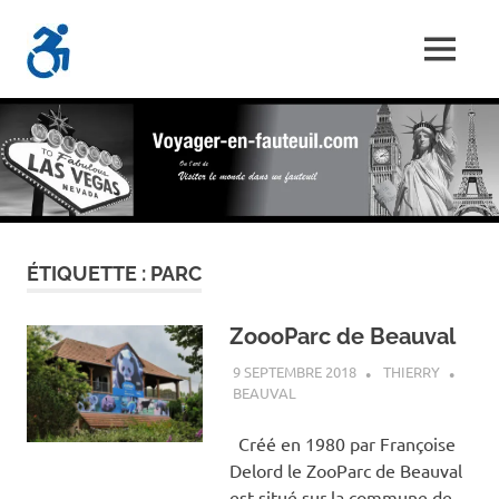
Skip
Voyager-
to
MENU
content
Les
En-
Aventures
d'un
Fauteuil.com
handi-
voyageur
ÉTIQUETTE :
PARC
ZoooParc de Beauval
9 SEPTEMBRE 2018
THIERRY
BEAUVAL
Créé en 1980 par Françoise
Delord le ZooParc de Beauval
est situé sur la commune de