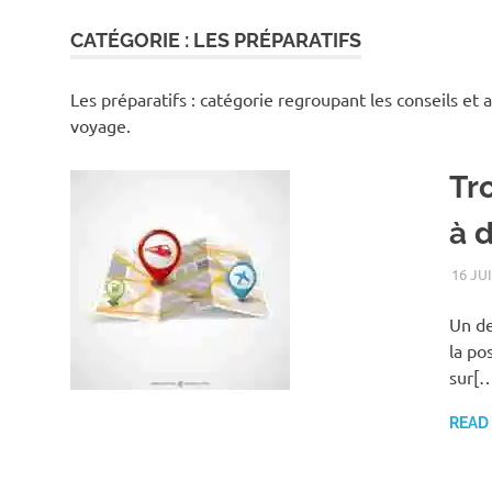
CATÉGORIE :
LES PRÉPARATIFS
Les préparatifs : catégorie regroupant les conseils et
voyage.
Tr
à 
16 JU
Un de
la po
sur[
READ