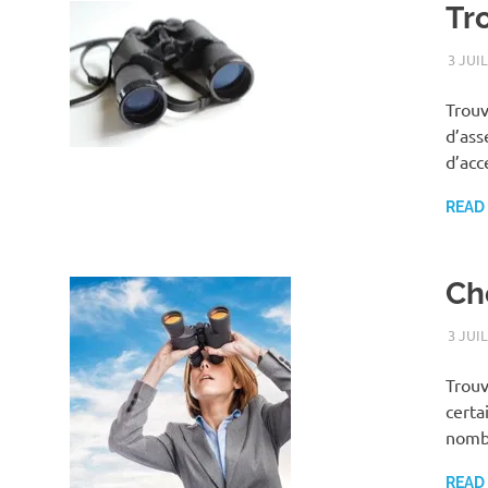
Tr
3 JUI
Trouv
d’ass
d’acc
READ
Cho
3 JUI
Trouv
certa
nomb
READ