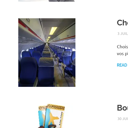
Ch
3 JUI
Chois
vos p
READ
Bo
30 JU