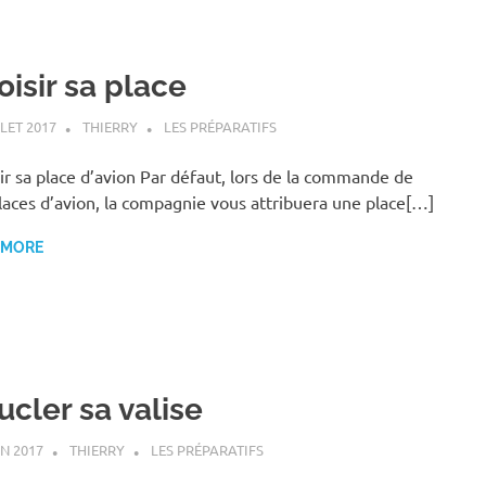
oisir sa place
LLET 2017
THIERRY
LES PRÉPARATIFS
ir sa place d’avion Par défaut, lors de la commande de
laces d’avion, la compagnie vous attribuera une place[…]
 MORE
ucler sa valise
IN 2017
THIERRY
LES PRÉPARATIFS