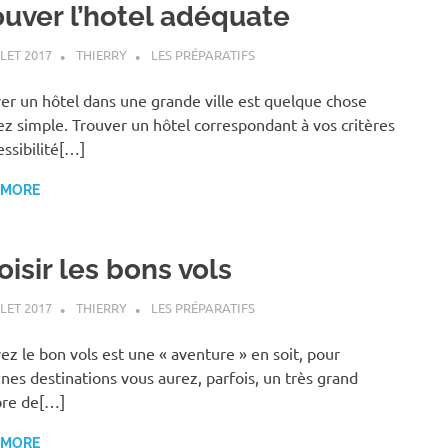
ouver l’hotel adéquate
LLET 2017
THIERRY
LES PRÉPARATIFS
er un hôtel dans une grande ville est quelque chose
ez simple. Trouver un hôtel correspondant à vos critères
essibilité[…]
 MORE
isir les bons vols
LLET 2017
THIERRY
LES PRÉPARATIFS
ez le bon vols est une « aventure » en soit, pour
ines destinations vous aurez, parfois, un très grand
re de[…]
 MORE