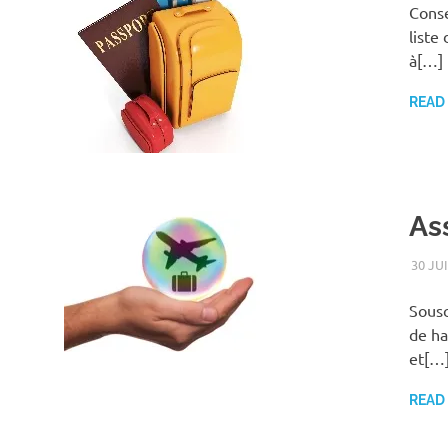
Conse
liste
à[…]
READ
As
30 JU
Sousc
de ha
et[…
READ