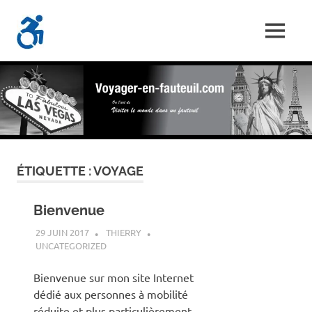
Skip
Voyager-
to
MENU
content
Les
En-
Aventures
d'un
Fauteuil.com
handi-
voyageur
ÉTIQUETTE :
VOYAGE
Bienvenue
29 JUIN 2017
THIERRY
UNCATEGORIZED
Bienvenue sur mon site Internet
dédié aux personnes à mobilité
réduite et plus particulièrement