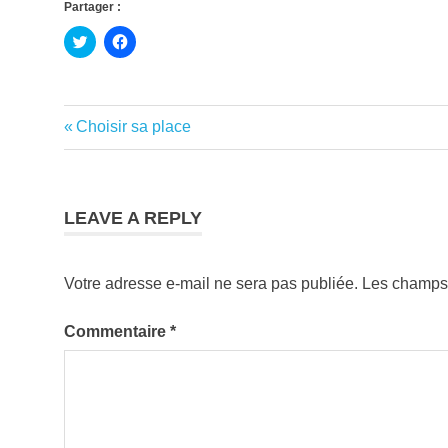
Partager :
Cliquez
Cliquez
pour
pour
partager
partager
sur
sur
Twitter(ouvre
Facebook(ouvre
dans
dans
une
une
avion
Previous
Choisir sa place
Navigation
nouvelle
nouvelle
fenêtre)
fenêtre)
choix
Post:
de
comparatif
comparer
l’article
LEAVE A REPLY
conseil
prepararif
Votre adresse e-mail ne sera pas publiée.
Les champs 
vol
Commentaire
*